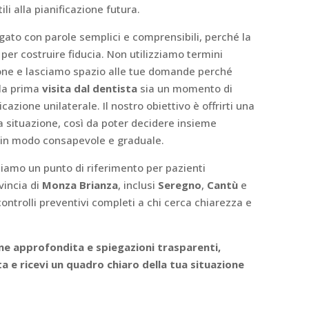
li alla pianificazione futura.
ato con parole semplici e comprensibili, perché la
er costruire fiducia. Non utilizziamo termini
one e lasciamo spazio alle tue domande perché
la prima
visita dal dentista
sia un momento di
zione unilaterale. Il nostro obiettivo è offrirti una
ua situazione, così da poter decidere insieme
i in modo consapevole e graduale.
iamo un punto di riferimento per pazienti
vincia di
Monza Brianza
, inclusi
Seregno
,
Cantù
e
controlli preventivi completi a chi cerca chiarezza e
ne approfondita e spiegazioni trasparenti,
ta e ricevi un quadro chiaro della tua situazione