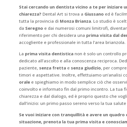
Stai cercando un dentista vicino a te per iniziare 
chiarezza?
Dental Art si trova a
Giussano
ed è facilm
tutta la provincia di
Monza Brianza
. Lo studio è scel
da
Seregno
e dai numerosi comuni limitrofi, diventa
riferimento per chi desidera una
prima visita dal de
accogliente e professionale in tutta l’area brianzola.
La
prima visita dentistica
non è solo un controllo 
dedicato all’ascolto e alla conoscenza reciproca. D
paziente,
senza fretta
e
senza giudizio
, per compre
timori e aspettative. Inoltre, effettuiamo un’analisi 
orale
e spieghiamo in modo semplice ciò che osservia
coinvolto e informato fin dal primo incontro. La tua f
chiarezza e dal dialogo, ed è proprio questo che vogl
dall’inizio: un primo passo sereno verso la tua salute
Se vuoi iniziare con tranquillità e avere un quadro 
situazione, prenota la tua prima visita e conoscia