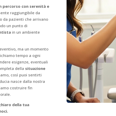
un percorso con serenità e
ente raggiungibile da
to da pazienti che arrivano
ndo un punto di
ntista
in un ambiente
preventivo, ma un momento
edichiamo tempo a ogni
ndere esigenze, eventuali
completa della
situazione
mo, così puoi sentirti
iducia nasce dalla nostra
iamo costruire fin
 orale.
chiaro della tua
moci.