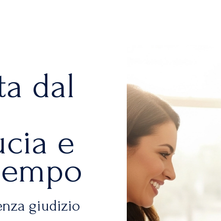
ta dal
ucia e
 tempo
enza giudizio