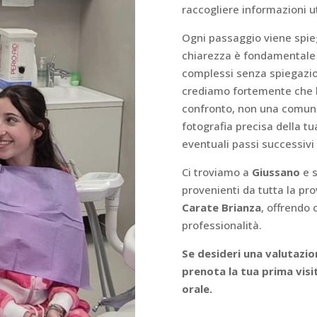
raccogliere informazioni uti
Ogni passaggio viene spieg
chiarezza è fondamentale p
complessi senza spiegazi
crediamo fortemente che 
confronto, non una comunica
fotografia precisa della t
eventuali passi successiv
Ci troviamo a
Giussano
e s
provenienti da tutta la pro
Carate Brianza
, offrendo 
professionalità.
Se desideri una valutazio
prenota la tua prima visi
orale.