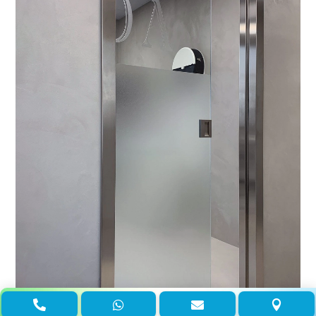



