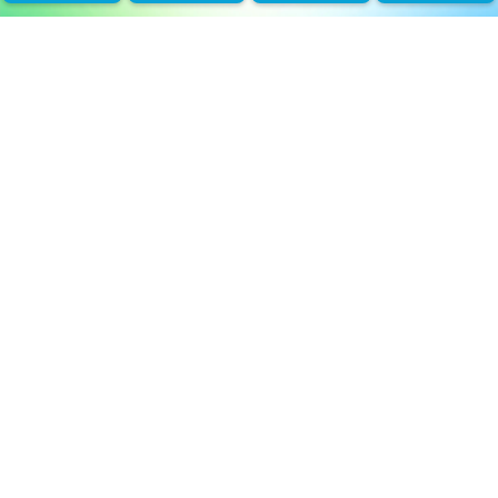
La convenzione è un
mezzo, la salute resta
la priorità
Trattamenti convenzionati con assicurazioni
sanitarie, stessa cura e stessa continuità
Le assicurazioni sanitarie rappresentano uno
strumento per rendere le cure più accessibili, ma non
modificano il nostro approccio clinico: continuiamo a
seguire ogni paziente con
controlli periodici
,
follow up
e
pianificazione a lungo termine
, perché la continuità
è parte integrante del servizio. Essere un
dentista
convenzionato
significa facilitare l’accesso, non
cambiare il livello di attenzione.