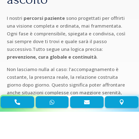
I nostri
percorsi paziente
sono progettati per offrirti
una visione completa e ordinata, mai frammentata.
Ogni fase è comprensibile, spiegata e condivisa, così
sai sempre dove ti trovi e quale sarà il passo
successivo.Tutto segue una logica precisa:
prevenzione, cura globale e continuità
.
Non lasciamo nulla al caso: l’accompagnamento è
costante, la presenza reale, la relazione costruita
giorno dopo giorno. Questo significa poter affrontare
anche situazioni complesse con maggiore serenità,
perché sai di avere un riferimento stabile. La




prevenzione non è un momento isolato, ma parte
integrante del percorso. La cura non è solo tecnica, ma
attenzione alla persona nel suo insieme.
È così che nasce la fiducia nel tempo: attraverso