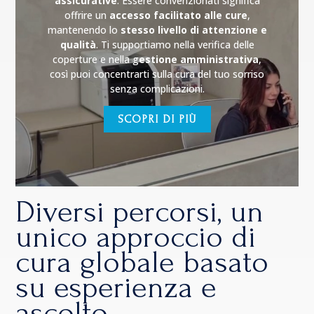
assicurative
. Essere convenzionati significa
offrire un
accesso facilitato alle cure
,
mantenendo lo
stesso livello di attenzione e
qualità
. Ti supportiamo nella verifica delle
coperture e nella g
estione amministrativa
,
così puoi concentrarti sulla cura del tuo sorriso
senza complicazioni.
SCOPRI DI PIÙ
Diversi percorsi, un
unico approccio di
cura globale basato
su esperienza e
ascolto