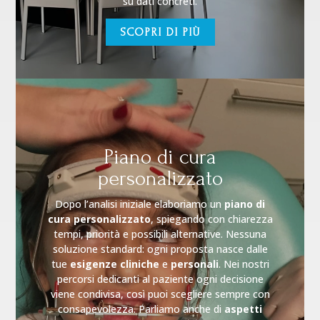
su dati concreti.
SCOPRI DI PIÙ
Piano di cura
personalizzato
Dopo l’analisi iniziale elaboriamo un
piano di
cura personalizzato
, spiegando con chiarezza
tempi, priorità e possibili alternative. Nessuna
soluzione standard: ogni proposta nasce dalle
tue
esigenze cliniche
e
personali
. Nei nostri
percorsi dedicanti al paziente ogni decisione
viene condivisa, così puoi scegliere sempre con
consapevolezza. Parliamo anche di
aspetti