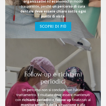
organizzativi
ed
economici
in modo
trasparente, perché
un percorso di cura
dentale deve essere chiaro sotto ogni
punto di vista
.
SCOPRI DI PIÙ
Follow-up e richiami
periodici
Un percorso non si conclude con l’ultimo
trattamento. Il risultato deve essere mantenuti
con
richiami periodici
e
follow up
finalizzati al
monitoramento della situazione
e alla