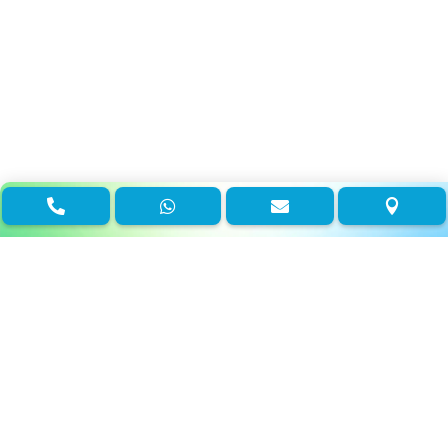



